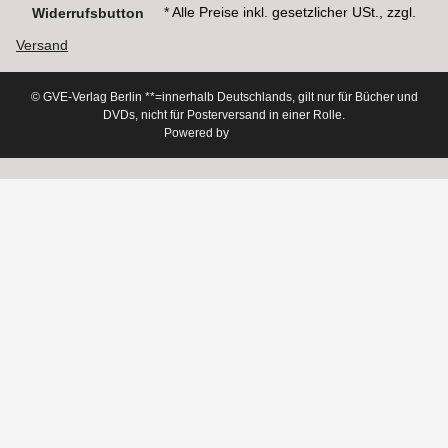
* Alle Preise inkl. gesetzlicher USt., zzgl.
Widerrufsbutton
Versand
© GVE-Verlag Berlin
**=innerhalb Deutschlands, gilt nur für Bücher und
DVDs, nicht für Posterversand in einer Rolle.
Powered by
JTL-Shop