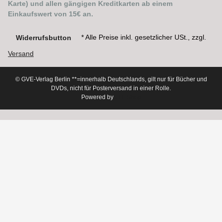
Karte) und allen gängigen Kreditkarten ab einem
Einkaufswert von 15€ an.
* Alle Preise inkl. gesetzlicher USt., zzgl.
Widerrufsbutton
Versand
© GVE-Verlag Berlin
**=innerhalb Deutschlands, gilt nur für Bücher und
DVDs, nicht für Posterversand in einer Rolle.
Powered by
JTL-Shop