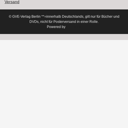
Versand
© GVE-Verlag Berlin
**=innerhalb Deutschlands, gilt nur für Bücher und
DVDs, nicht für Posterversand in einer Rolle.
Powered by
JTL-Shop