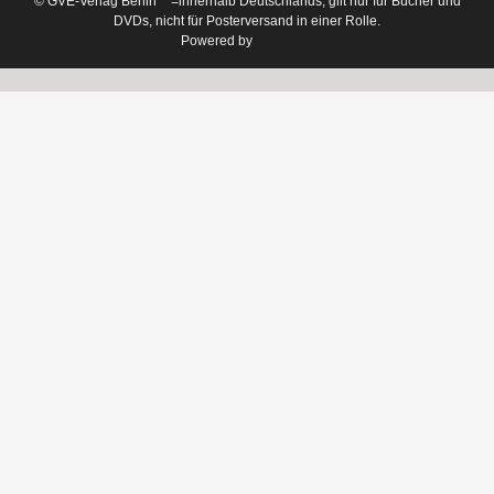
© GVE-Verlag Berlin
**=innerhalb Deutschlands, gilt nur für Bücher und
DVDs, nicht für Posterversand in einer Rolle.
Powered by
JTL-Shop