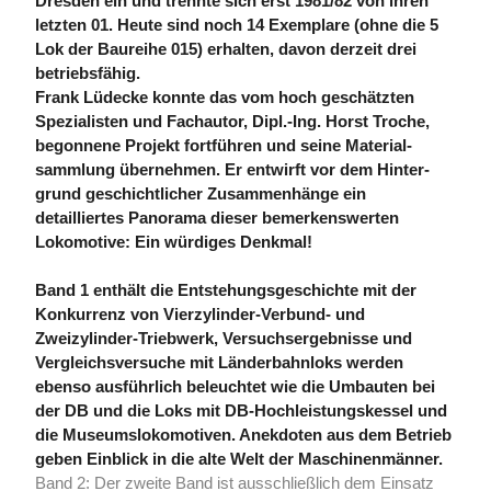
Dresden ein und trennte sich erst 1981/82 von ihren
letzten 01. Heute sind noch 14 Exemplare (ohne die 5
Lok der Baureihe 015) erhalten, davon derzeit drei
betriebsfähig.
Frank Lüdecke konnte das vom hoch geschätzten
Spezialisten und Fachautor, Dipl.-Ing. Horst Troche,
begonnene Projekt fortführen und seine Material­
sammlung übernehmen. Er entwirft vor dem Hinter­
grund geschicht­licher Zusammen­hänge ein
detailliertes Panorama dieser bemerkens­werten
Lokomotive: Ein würdiges Denkmal!
Band 1 enthält die Entstehungsgeschichte mit der
Konkurrenz von Vier­zylinder-Verbund- und
Zweizylinder-Triebwerk, Versuchsergebnisse und
Vergleichs­versuche mit Länder­bahn­loks werden
ebenso aus­führlich beleuchtet wie die Umbauten bei
der DB und die Loks mit DB-Hochleistungskessel und
die Museums­lokomotiven. Anekdoten aus dem Betrieb
geben Einblick in die alte Welt der Maschinen­männer.
Band 2: Der zweite Band ist ausschließlich dem Einsatz