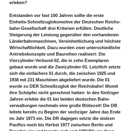
erleben?
Entstanden vor fast 100 Jahren sollte die erste
Einheits-Schnell­zug­lokomotive der Deutschen Reichs­
bahn-Gesellschaft drei Kriterien erfüllen: Deutliche
Steigerung der Leistung gegenüber den vorhandenen
Länder­bahn­maschinen, Ver­ein­heit­lichung und höchste
Wirt­schaft­lichkeit. Dazu wurden zwei unterschiedliche
Antriebs­konzepte und Bau­reihen realisiert: Die
Vierzylinder-Verbund-02, die in zehn Exemplaren
gebaut wurde und die Zweizylinder-01. Letztlich setzte
sich die einfachere 01 durch, die zwischen 1925 und
1938 mit 231 Maschinen abgeliefert wurde. Die 01
wurde zu DER Schnell­zug­lok der Reichs­bahn! Womit
ihre Schöpfer nicht gerechnet hatten: In den fünfziger
Jahren erlebte die 01 bei beiden deutschen Bahn­
verwaltungen nochmals eine große Blütezeit! Die DB
leitete bereits zu Beginn der sechziger Jahre das Ende
im Jahr 1973 ein. Die DR dagegen setzte die stolzen
Pacifics noch bis Herbst 1977 zwischen Berlin und