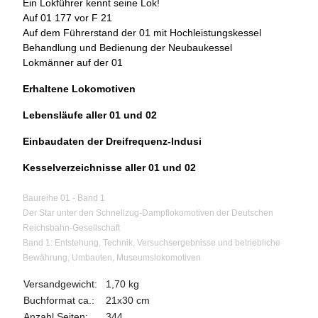
Ein Lokführer kennt seine Lok!
Auf 01 177 vor F 21
Auf dem Führerstand der 01 mit Hochleistungskessel
Behandlung und Bedienung der Neubaukessel
Lokmänner auf der 01
Erhaltene Lokomotiven
Lebensläufe aller 01 und 02
Einbaudaten der Dreifrequenz-Indusi
Kesselverzeichnisse aller 01 und 02
Baureihe 01 - Band 1
Der Star unter den Schnellzug-Dampflokomotiven der Deutschen
Reichsbahn-Gesellschaft
Band 1: Entstehung, Technik, Versuchsergebnisse und betriebliche
Bewährung, Umbauten, Museumslokomotiven
Versandgewicht:
1,70 kg
Buchformat ca.:
21x30 cm
Anzahl Seiten:
344