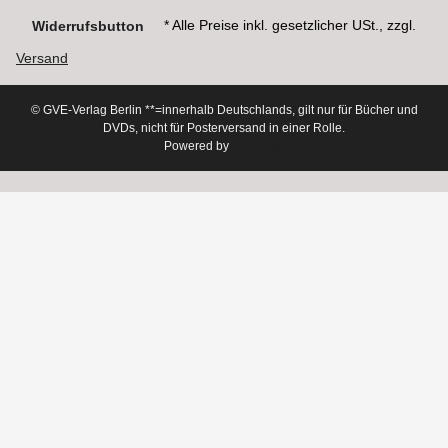
* Alle Preise inkl. gesetzlicher USt., zzgl.
Widerrufsbutton
Versand
© GVE-Verlag Berlin
**=innerhalb Deutschlands, gilt nur für Bücher und
DVDs, nicht für Posterversand in einer Rolle.
Powered by
JTL-Shop