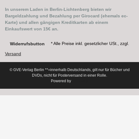
In unserem Laden in Berlin-Lichtenberg bieten wir
Bargeldzahlung und Bezahlung per Girocard (ehemals ec-
Karte) und allen gängigen Kreditkarten ab einem
Einkaufswert von 15€ an.
* Alle Preise inkl. gesetzlicher USt., zzgl.
Widerrufsbutton
Versand
© GVE-Verlag Berlin
**=innerhalb Deutschlands, gilt nur für Bücher und
DVDs, nicht für Posterversand in einer Rolle.
Powered by
JTL-Shop