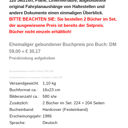
120 Skizzen, Pläne, Linienverläufe, abgebildetete
original Fahrplanaushänge von Haltestellen und
andere Dokumente einen einmaligen Überblick.
BITTE BEACHTEN SIE: Sie bestellen 2 Bücher im Set,
der ausgewiesene Preis ist bereits der Setpreis.
Bücher nicht einzeln erhältlich!
Ehemaliger gebundener Buchpreis pro Buch: DM
59,00 = € 30,17
Preisbindung aufgehoben
Strassenbahnlinien in Berlin (West) 1945-1967
Straßenbahnlinien im westlichen Teil Berlins 1945-1967
Versandgewicht:
1,10 kg
Buchformat ca.:
16x23 cm
Bilderanzahl ca.:
580 s/w
Zusätzlich:
2 Bücher im Set: 224 + 204 Seiten
Bucheinband:
Hardcover (Festeinband)
Erscheinungsjahr:
1986
Sprache:
Deutsch