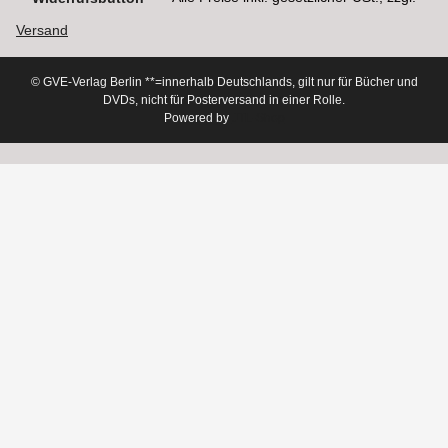
Versand
© GVE-Verlag Berlin
**=innerhalb Deutschlands, gilt nur für Bücher und
DVDs, nicht für Posterversand in einer Rolle.
Powered by
JTL-Shop