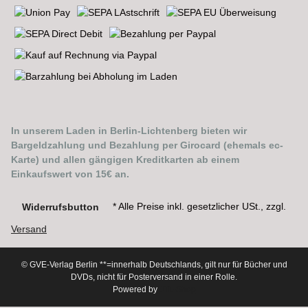
In unserem Laden in Berlin-Lichtenberg bieten wir
Bargeldzahlung und Bezahlung per Girocard (ehemals ec-
Karte) und allen gängigen Kreditkarten ab einem
Einkaufswert von 15€ an.
* Alle Preise inkl. gesetzlicher USt., zzgl.
Widerrufsbutton
Versand
© GVE-Verlag Berlin
**=innerhalb Deutschlands, gilt nur für Bücher und
DVDs, nicht für Posterversand in einer Rolle.
Powered by
JTL-Shop