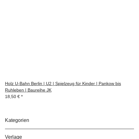
Holz U-Bahn Berlin | U2 | Spielzeug für Kinder | Pankow bis
Ruhleben | Baureihe JK
18,50 €
*
Kategorien
Verlage