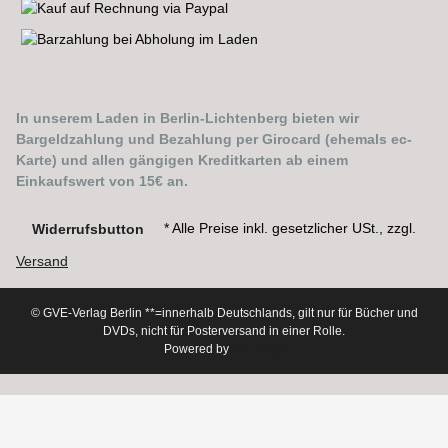
In unserem Laden in Berlin-Lichtenberg bieten wir
Bargeldzahlung und Bezahlung per Girocard (ehemals ec-
Karte) und allen gängigen Kreditkarten ab einem
Einkaufswert von 15€ an.
* Alle Preise inkl. gesetzlicher USt., zzgl.
Widerrufsbutton
Versand
© GVE-Verlag Berlin
**=innerhalb Deutschlands, gilt nur für Bücher und
DVDs, nicht für Posterversand in einer Rolle.
Powered by
JTL-Shop