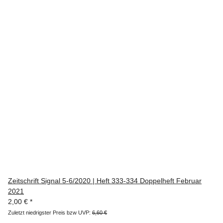
Zeitschrift Signal 5-6/2020 | Heft 333-334 Doppelheft Februar
2021
2,00 €
*
Zuletzt niedrigster Preis bzw UVP:
6,60 €