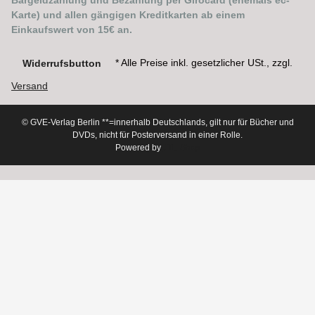
Bargeldzahlung und Bezahlung per Girocard (ehemals ec-
Karte) und allen gängigen Kreditkarten ab einem
Einkaufswert von 15€ an.
* Alle Preise inkl. gesetzlicher USt., zzgl.
Widerrufsbutton
Versand
© GVE-Verlag Berlin
**=innerhalb Deutschlands, gilt nur für Bücher und
DVDs, nicht für Posterversand in einer Rolle.
Powered by
JTL-Shop