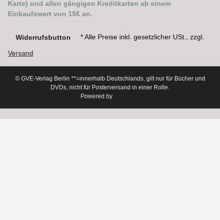
Karte) und allen gängigen Kreditkarten ab einem
Einkaufswert von 15€ an.
* Alle Preise inkl. gesetzlicher USt., zzgl.
Widerrufsbutton
Versand
© GVE-Verlag Berlin
**=innerhalb Deutschlands, gilt nur für Bücher und
DVDs, nicht für Posterversand in einer Rolle.
Powered by
JTL-Shop