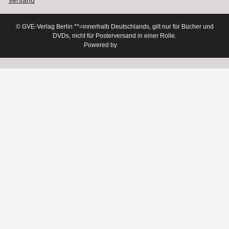
Versand
© GVE-Verlag Berlin
**=innerhalb Deutschlands, gilt nur für Bücher und
DVDs, nicht für Posterversand in einer Rolle.
Powered by
JTL-Shop