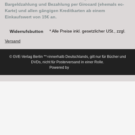
Bargeldzahlung und Bezahlung per Girocard (ehemals ec-
Karte) und allen gängigen Kreditkarten ab einem
Einkaufswert von 15€ an.
* Alle Preise inkl. gesetzlicher USt., zzgl.
Widerrufsbutton
Versand
© GVE-Verlag Berlin
**=innerhalb Deutschlands, gilt nur für Bücher und
DVDs, nicht für Posterversand in einer Rolle.
Powered by
JTL-Shop