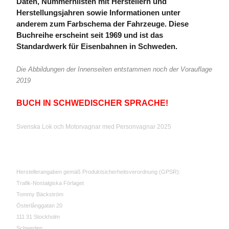
Daten, Nummernlisten mit Herstellern und
Herstellungsjahren sowie Informationen unter
anderem zum Farbschema der Fahrzeuge. Diese
Buchreihe erscheint seit 1969 und ist das
Standardwerk für Eisenbahnen in Schweden.
Die Abbildungen der Innenseiten entstammen noch der Vorauflage
2019
BUCH IN SCHWEDISCHER SPRACHE!
Svenska Lok och Motorvagnar med Personvagnar 2025
Herstellerangaben gemäß Produktsicherheitsverordnung (GPSR):
Trafik-Nostalgiska Förlaget
Tommy Bäckström
Österlånggatan 20
111 31 Stockholm
Schweden