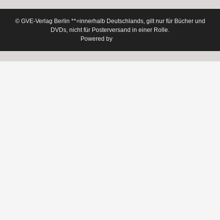
© GVE-Verlag Berlin
**=innerhalb Deutschlands, gilt nur für Bücher und
DVDs, nicht für Posterversand in einer Rolle.
Powered by
JTL-Shop