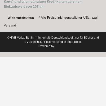
Karte) und allen gängigen Kreditkarten ab einem
Einkaufswert von 15€ an.
* Alle Preise inkl. gesetzlicher USt., zzgl.
Widerrufsbutton
Versand
© GVE-Verlag Berlin
**=innerhalb Deutschlands, gilt nur für Bücher und
DVDs, nicht für Posterversand in einer Rolle.
Powered by
JTL-Shop