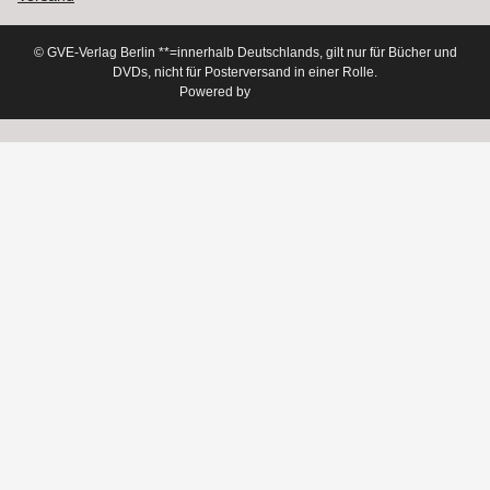
© GVE-Verlag Berlin
**=innerhalb Deutschlands, gilt nur für Bücher und
DVDs, nicht für Posterversand in einer Rolle.
Powered by
JTL-Shop