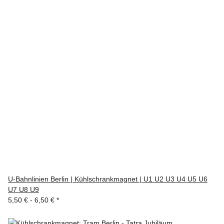
U-Bahnlinien Berlin | Kühlschrankmagnet | U1 U2 U3 U4 U5 U6
U7 U8 U9
5,50 € -
6,50 €
*