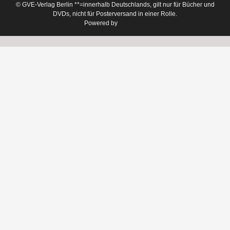
© GVE-Verlag Berlin
**=innerhalb Deutschlands, gilt nur für Bücher und
DVDs, nicht für Posterversand in einer Rolle.
Powered by
JTL-Shop