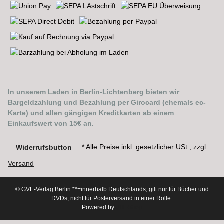
In unserem Laden in Berlin-Lichtenberg bieten wir
Bargeldzahlung und Bezahlung per Girocard (ehemals ec-
Karte) und allen gängigen Kreditkarten ab einem
Einkaufswert von 15€ an.
* Alle Preise inkl. gesetzlicher USt., zzgl.
Widerrufsbutton
Versand
© GVE-Verlag Berlin
**=innerhalb Deutschlands, gilt nur für Bücher und
DVDs, nicht für Posterversand in einer Rolle.
Powered by
JTL-Shop