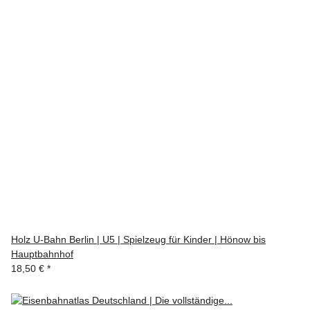
Holz U-Bahn Berlin | U5 | Spielzeug für Kinder | Hönow bis
Hauptbahnhof
18,50 €
*