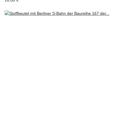
16,80 €
*