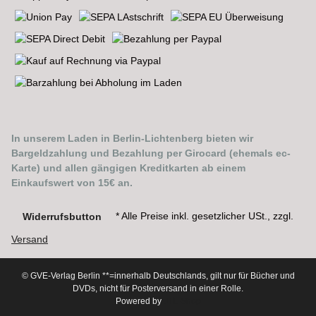
In unserem Laden in Berlin-Lichtenberg bieten wir
Bargeldzahlung und Bezahlung per Girocard (ehemals ec-
Karte) und allen gängigen Kreditkarten ab einem
Einkaufswert von 15€ an.
* Alle Preise inkl. gesetzlicher USt., zzgl.
Widerrufsbutton
Versand
© GVE-Verlag Berlin
**=innerhalb Deutschlands, gilt nur für Bücher und
DVDs, nicht für Posterversand in einer Rolle.
Powered by
JTL-Shop