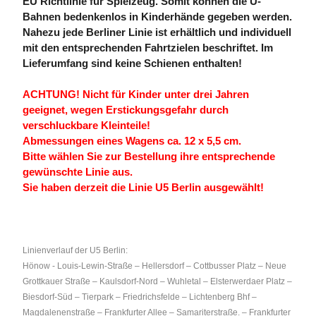
EU Richtlinie für Spielzeug. Somit können die U-
Bahnen bedenkenlos in Kinderhände gegeben werden.
Nahezu jede Berliner Linie ist erhältlich und individuell
mit den entsprechenden Fahrtzielen beschriftet. Im
Lieferumfang sind keine Schienen enthalten!
ACHTUNG! Nicht für Kinder unter drei Jahren
geeignet, wegen Erstickungsgefahr durch
verschluckbare Kleinteile!
Abmessungen eines Wagens ca. 12 x 5,5 cm.
Bitte wählen Sie zur Bestellung ihre entsprechende
gewünschte Linie aus.
Sie haben derzeit die Linie U5 Berlin ausgewählt!
Linienverlauf der U5 Berlin:
Hönow - Louis-Lewin-Straße – Hellersdorf – Cottbusser Platz – Neue
Grottkauer Straße – Kaulsdorf-Nord – Wuhletal – Elsterwerdaer Platz –
Biesdorf-Süd – Tierpark – Friedrichsfelde – Lichtenberg Bhf –
Magdalenenstraße – Frankfurter Allee – Samariterstraße. – Frankfurter