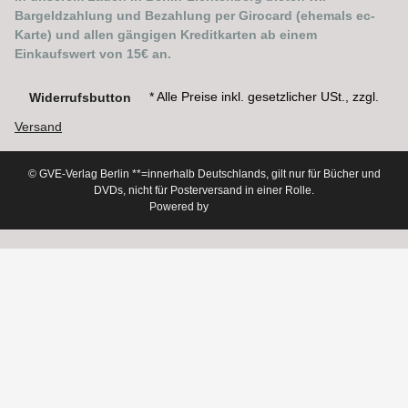
Bargeldzahlung und Bezahlung per Girocard (ehemals ec-
Karte) und allen gängigen Kreditkarten ab einem
Einkaufswert von 15€ an.
* Alle Preise inkl. gesetzlicher USt., zzgl.
Widerrufsbutton
Versand
© GVE-Verlag Berlin
**=innerhalb Deutschlands, gilt nur für Bücher und
DVDs, nicht für Posterversand in einer Rolle.
Powered by
JTL-Shop