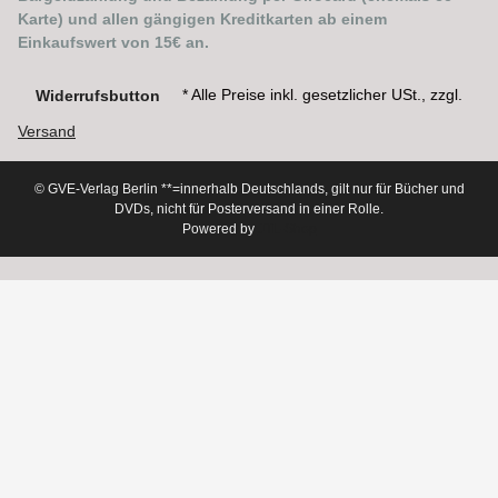
Karte) und allen gängigen Kreditkarten ab einem
Einkaufswert von 15€ an.
* Alle Preise inkl. gesetzlicher USt., zzgl.
Widerrufsbutton
Versand
© GVE-Verlag Berlin
**=innerhalb Deutschlands, gilt nur für Bücher und
DVDs, nicht für Posterversand in einer Rolle.
Powered by
JTL-Shop