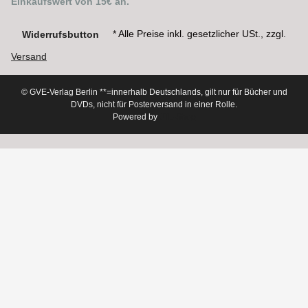
Einkaufswert von 15€ an.
* Alle Preise inkl. gesetzlicher USt., zzgl.
Widerrufsbutton
Versand
© GVE-Verlag Berlin
**=innerhalb Deutschlands, gilt nur für Bücher und
DVDs, nicht für Posterversand in einer Rolle.
Powered by
JTL-Shop