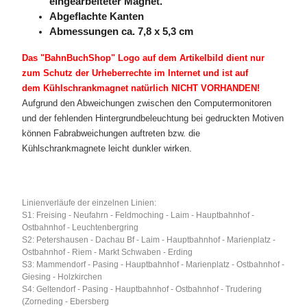
eingearbeiteter Magnet.
Abgeflachte Kanten
Abmessungen ca. 7,8 x 5,3 cm
Das "BahnBuchShop" Logo auf dem Artikelbild dient nur
zum Schutz der Urheberrechte im Internet und ist auf
dem Kühlschrankmagnet natürlich NICHT VORHANDEN!
Aufgrund den Abweichungen zwischen den Computermonitoren
und der fehlenden Hintergrundbeleuchtung bei gedruckten Motiven
können Fabrabweichungen auftreten bzw. die
Kühlschrankmagnete leicht dunkler wirken.
Linienverläufe der einzelnen Linien:
S1: Freising - Neufahrn - Feldmoching - Laim - Hauptbahnhof -
Ostbahnhof - Leuchtenbergring
S2: Petershausen - Dachau Bf - Laim - Hauptbahnhof - Marienplatz -
Ostbahnhof - Riem - Markt Schwaben - Erding
S3: Mammendorf - Pasing - Hauptbahnhof - Marienplatz - Ostbahnhof -
Giesing - Holzkirchen
S4: Geltendorf - Pasing - Hauptbahnhof - Ostbahnhof - Trudering
(Zorneding - Ebersberg