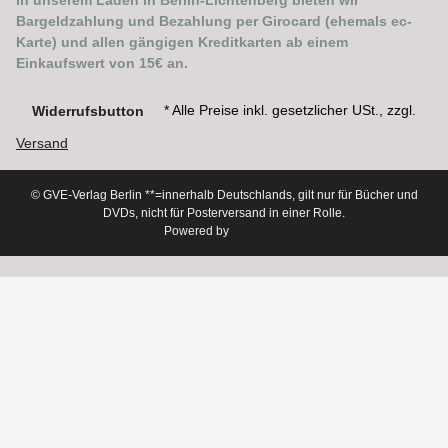
In unserem Laden in Berlin-Lichtenberg bieten wir
Bargeldzahlung und Bezahlung per Girocard (ehemals ec-
Karte) und allen gängigen Kreditkarten ab einem
Einkaufswert von 15€ an.
* Alle Preise inkl. gesetzlicher USt., zzgl.
Widerrufsbutton
Versand
© GVE-Verlag Berlin
**=innerhalb Deutschlands, gilt nur für Bücher und
DVDs, nicht für Posterversand in einer Rolle.
Powered by
JTL-Shop