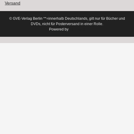
Versand
© GVE-Verlag Berlin
**=innerhalb Deutschlands, gilt nur für Bücher und
DVDs, nicht für Posterversand in einer Rolle.
Powered by
JTL-Shop