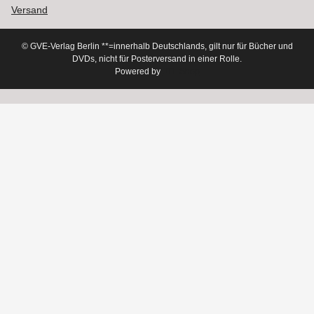
Versand
© GVE-Verlag Berlin
**=innerhalb Deutschlands, gilt nur für Bücher und
DVDs, nicht für Posterversand in einer Rolle.
Powered by
JTL-Shop