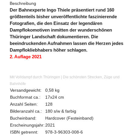
Beschreibung
Der Bahnexperte Ingo Thiele präsentiert rund 160
größtenteils bisher unveröffentlichte faszinierende
Fotografien, die den Einsatz der legendären
Dampflokomotiven inmitten der wunderschönen
Thüringer Landschaft dokumentieren. Die
beeindruckenden Aufnahmen lassen die Herzen jedes
Dampflokliebhabers höher schlagen.
2. Auflage 2021
Mit Volldampf durch Thüringen | Die schönsten Strecken, Züge und
Bahnhöfe
Versandgewicht:
0,58 kg
Buchformat ca.:
17x24 cm
Anzahl Seiten:
128
Bilderanzahl ca.:
180 s/w & farbig
Bucheinband:
Hardcover (Festeinband)
Erscheinungsjahr:
2021
ISBN getrennt:
978-3-96303-008-6