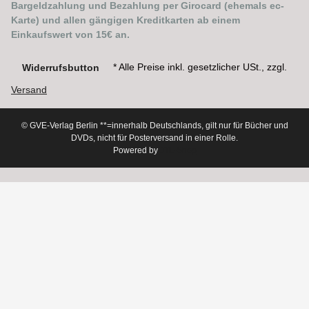
Bargeldzahlung und Bezahlung per Girocard (ehemals ec-
Karte) und allen gängigen Kreditkarten ab einem
Einkaufswert von 15€ an.
* Alle Preise inkl. gesetzlicher USt., zzgl.
Widerrufsbutton
Versand
© GVE-Verlag Berlin
**=innerhalb Deutschlands, gilt nur für Bücher und
DVDs, nicht für Posterversand in einer Rolle.
Powered by
JTL-Shop