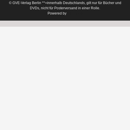
© GVE-Verlag Berlin
**=innerhalb Deutschlands, gilt nur für Bücher und
DVDs, nicht für Posterversand in einer Rolle.
Powered by
JTL-Shop