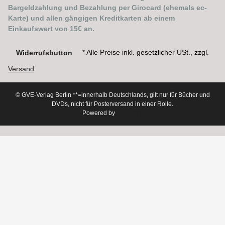
Bargeldzahlung und Bezahlung per Girocard (ehemals ec-
Karte) und allen gängigen Kreditkarten ab einem
Einkaufswert von 15€ an.
* Alle Preise inkl. gesetzlicher USt., zzgl.
Widerrufsbutton
Versand
© GVE-Verlag Berlin
**=innerhalb Deutschlands, gilt nur für Bücher und
DVDs, nicht für Posterversand in einer Rolle.
Powered by
JTL-Shop