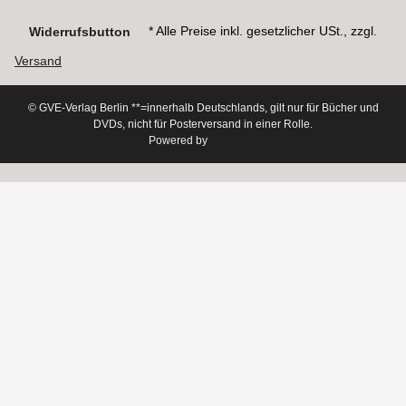
* Alle Preise inkl. gesetzlicher USt., zzgl.
Widerrufsbutton
Versand
© GVE-Verlag Berlin
**=innerhalb Deutschlands, gilt nur für Bücher und
DVDs, nicht für Posterversand in einer Rolle.
Powered by
JTL-Shop